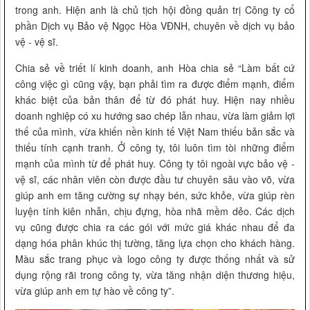
trong anh. Hiện anh là chủ tịch hội đồng quản trị Công ty cổ
phần Dịch vụ Bảo vệ Ngọc Hòa VĐNH, chuyên về dịch vụ bảo
vệ - vệ sĩ.
Chia sẻ về triết lí kinh doanh, anh Hòa chia sẻ “Làm bất cứ
công việc gì cũng vậy, bạn phải tìm ra được điểm mạnh, điểm
khác biệt của bản thân để từ đó phát huy. Hiện nay nhiều
doanh nghiệp có xu hướng sao chép lẫn nhau, vừa làm giảm lợi
thế của mình, vừa khiến nền kinh tế Việt Nam thiếu bản sắc và
thiếu tính cạnh tranh. Ở công ty, tôi luôn tìm tòi những điểm
mạnh của mình từ để phát huy. Công ty tôi ngoài vực bảo vệ -
vệ sĩ, các nhân viên còn được đầu tư chuyên sâu vào võ, vừa
giúp anh em tăng cường sự nhạy bén, sức khỏe, vừa giúp rèn
luyện tính kiên nhẫn, chịu đựng, hòa nhã mềm dẻo. Các dịch
vụ cũng được chia ra các gói với mức giá khác nhau để đa
dạng hóa phân khúc thị tường, tăng lựa chọn cho khách hàng.
Màu sắc trang phục và logo công ty được thống nhất và sử
dụng rộng rãi trong công ty, vừa tăng nhận diện thương hiệu,
vừa giúp anh em tự hào về công ty”.