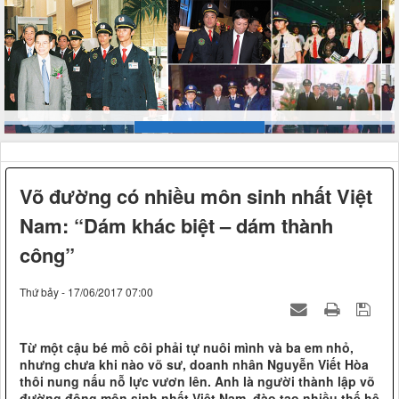
Võ đường có nhiều môn sinh nhất Việt
Nam: “Dám khác biệt – dám thành
công”
Thứ bảy - 17/06/2017 07:00
Từ một cậu bé mồ côi phải tự nuôi mình và ba em nhỏ,
nhưng chưa khi nào võ sư, doanh nhân Nguyễn Viết Hòa
thôi nung nấu nỗ lực vươn lên. Anh là người thành lập võ
đường đông môn sinh nhất Việt Nam, đào tạo nhiều thế hệ