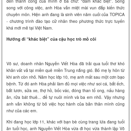
đến thành công của mình ở ba chữ: “dám khác biệt”. Song
song với công việc, anh Hòa vẫn miệt mài vun đắp kiến thức
chuyên môn. Hiện anh đang là sinh viên năm cuối của TOPICA
- chương trình đào tạo cử nhân theo phương thức trực tuyến
khá mới mẻ tại Việt Nam.
Hướng đi “khác biệt” của cậu học trò mồ côi
Võ sư, doanh nhân Nguyễn Viết Hòa đã trải qua tuổi thơ khó
khăn vất vả tại miền quê miền Trung nắng gió. Bố mẹ ly hôn từ
khi anh còn nhỏ. Năm học lớp 10, mẹ anh mất sau một cơn bạo
bệnh. Từ đó anh Hòa phải làm đủ mọi việc như soi cá, bắt ếch,
bắt lươn, sửa xe, thợ hồ, bốc vác, đóng than tổ ong, nấu hàng
ăn, rửa bát thuê... để tự nuôi mình và ba em nhỏ. Vậy nhưng
anh vẫn không từ bỏ việc học hành của bản thân mình cũng
như của các em.
Khi đang học lớp 11, khác với bạn bè cùng trang lứa đang tuổi
ăn tuổi học, anh Nguyễn Viết Hòa vừa đi học vừa thành lập Võ