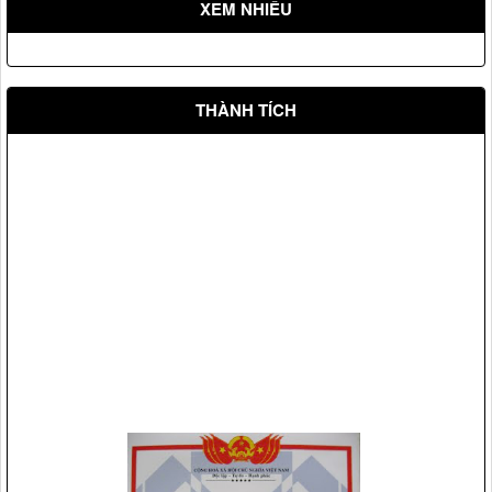
XEM NHIỀU
THÀNH TÍCH
Vệ sỹ Võ Đường Ngọc Hòa bảo vệ hội nghị Apec 14
Vệ sỹ Võ Đường Ngọc Hòa bảo vệ Đ/c Phạm Thế Duyệt chủ
tịch ủy ban TW mặt trận tổ quốc Việt Nam(2006)