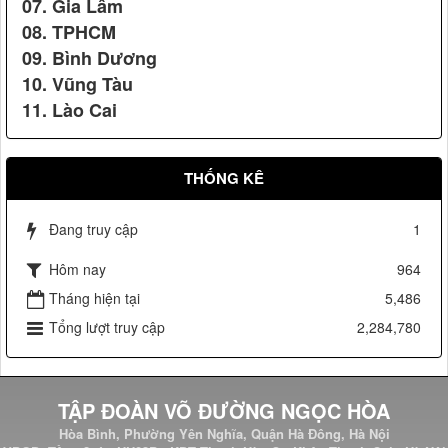
07. Gia Lâm
08. TPHCM
09. Bình Dương
10. Vũng Tàu
11. Lào Cai
Vệ sỹ Võ Đường Ngọc Hòa bảo vệ Đ/c phó chủ tịch nước
Kỷ niệm chương do Ban tổ chức Lễ tổng kết khen thưởng
Nguyễn Thị Doan(2007)
Seagame 23 & Asean Para Games3 trao tặng.
THỐNG KÊ
Đang truy cập
1
Hôm nay
964
Tháng hiện tại
5,486
Tổng lượt truy cập
2,284,780
Vệ sỹ Võ Đường Ngọc Hòa bảo vệ Đ/c nguyên tổng bí thư
TẬP ĐOÀN VÕ ĐƯỜNG NGỌC HÒA
Lê Khả Phiêu(2008)
Hòa Bình, Phường Yên Nghĩa, Quận Hà Đông, Hà Nội