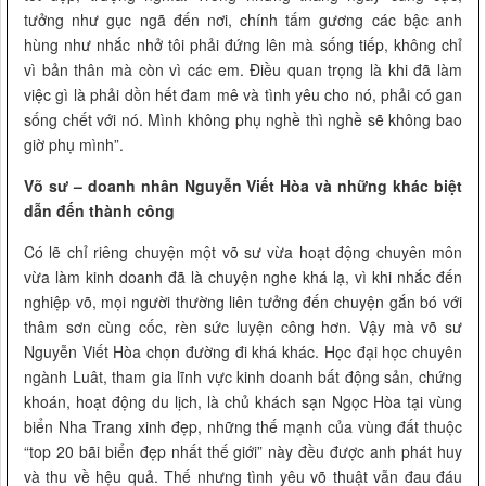
tưởng như gục ngã đến nơi, chính tấm gương các bậc anh
hùng như nhắc nhở tôi phải đứng lên mà sống tiếp, không chỉ
vì bản thân mà còn vì các em. Điều quan trọng là khi đã làm
việc gì là phải dồn hết đam mê và tình yêu cho nó, phải có gan
sống chết với nó. Mình không phụ nghề thì nghề sẽ không bao
giờ phụ mình”.
Võ sư – doanh nhân Nguyễn Viết Hòa và những khác biệt
dẫn đến thành công
Có lẽ chỉ riêng chuyện một võ sư vừa hoạt động chuyên môn
vừa làm kinh doanh đã là chuyện nghe khá lạ, vì khi nhắc đến
nghiệp võ, mọi người thường liên tưởng đến chuyện gắn bó với
thâm sơn cùng cốc, rèn sức luyện công hơn. Vậy mà võ sư
Nguyễn Viết Hòa chọn đường đi khá khác. Học đại học chuyên
ngành Luât, tham gia lĩnh vực kinh doanh bất động sản, chứng
khoán, hoạt động du lịch, là chủ khách sạn Ngọc Hòa tại vùng
biển Nha Trang xinh đẹp, những thế mạnh của vùng đất thuộc
“top 20 bãi biển đẹp nhất thế giới” này đều được anh phát huy
và thu về hệu quả. Thế nhưng tình yêu võ thuật vẫn đau đáu