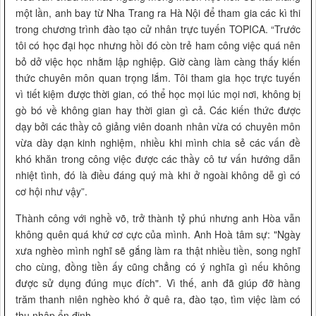
một lần, anh bay từ Nha Trang ra Hà Nội để tham gia các kì thi
trong chương trình đào tạo cử nhân trực tuyến TOPICA. “Trước
tôi có học đại học nhưng hồi đó còn trẻ ham công việc quá nên
bỏ dở việc học nhằm lập nghiệp. Giờ càng làm càng thấy kiến
thức chuyên môn quan trọng lắm. Tôi tham gia học trực tuyến
vì tiết kiệm được thời gian, có thể học mọi lúc mọi nơi, không bị
gò bó về không gian hay thời gian gì cả. Các kiến thức được
dạy bởi các thầy cô giảng viên doanh nhân vừa có chuyên môn
vừa dày dạn kinh nghiệm, nhiều khi mình chia sẻ các vấn đề
khó khăn trong công việc được các thầy cô tư vấn hướng dẫn
nhiệt tình, đó là điều đáng quý mà khi ở ngoài không dễ gì có
cơ hội như vậy”.
Thành công với nghề võ, trở thành tỷ phú nhưng anh Hòa vẫn
không quên quá khứ cơ cực của mình. Anh Hoà tâm sự: "Ngày
xưa nghèo mình nghĩ sẽ gắng làm ra thật nhiều tiền, song nghĩ
cho cùng, đồng tiền ấy cũng chẳng có ý nghĩa gì nếu không
được sử dụng đúng mục đích". Vì thế, anh đã giúp đỡ hàng
trăm thanh niên nghèo khó ở quê ra, đào tạo, tìm việc làm có
thu nhập ổn định