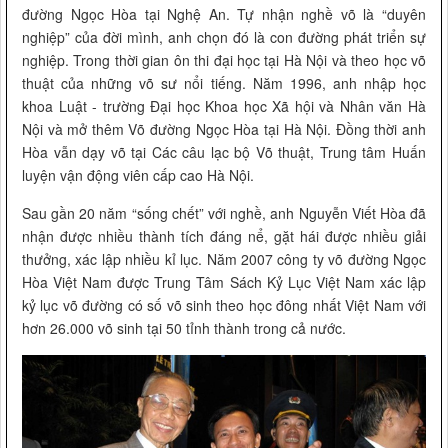
đường Ngọc Hòa tại Nghệ An. Tự nhận nghề võ là “duyên
nghiệp” của đời mình, anh chọn đó là con đường phát triển sự
nghiệp. Trong thời gian ôn thi đại học tại Hà Nội và theo học võ
thuật của những võ sư nổi tiếng. Năm 1996, anh nhập học
khoa Luật - trường Đại học Khoa học Xã hội và Nhân văn Hà
Nội và mở thêm Võ đường Ngọc Hòa tại Hà Nội. Đồng thời anh
Hòa vẫn dạy võ tại Các câu lạc bộ Võ thuật, Trung tâm Huấn
luyện vận động viên cấp cao Hà Nội.
Sau gần 20 năm “sống chết” với nghề, anh Nguyễn Viết Hòa đã
nhận được nhiều thành tích đáng nể, gặt hái được nhiều giải
thưởng, xác lập nhiều kỉ lục. Năm 2007 công ty võ đường Ngọc
Hòa Việt Nam được Trung Tâm Sách Kỷ Lục Việt Nam xác lập
kỷ lục võ đường có số võ sinh theo học đông nhất Việt Nam với
hơn 26.000 võ sinh tại 50 tỉnh thành trong cả nước.