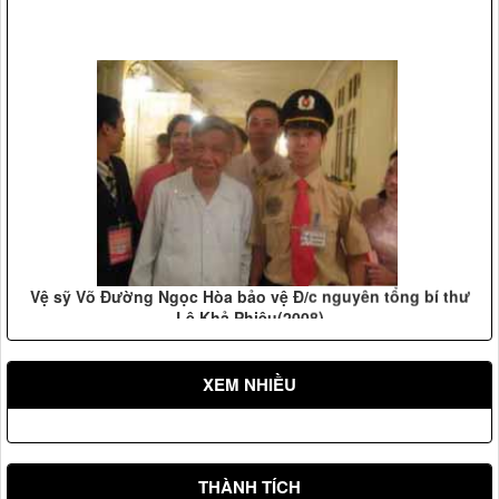
Vệ sỹ Võ Đường Ngọc Hòa bảo vệ Đ/c nguyên tổng bí thư
Lê Khả Phiêu(2008)
XEM NHIỀU
THÀNH TÍCH