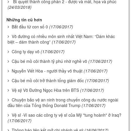
Bí quyết thành công phần 2 - được và mất, họa và phúc
(24/03/2018)
Những tin cũ hơn
Bắt đầu từ con số 0
(17/06/2017)
Võ đường có nhiều môn sinh nhất Việt Nam: “Dám khác
biệt – dám thành công”
(17/06/2017)
Công ty dạy võ
(17/06/2017)
Cậu bé mồ côi thành tỷ phú nhờ nghề võ
(17/06/2017)
Nguyễn Viết Hòa - người thầy võ thuật
(17/06/2017)
Cậu bé mồ côi trở thành tổng giám đốc
(17/06/2017)
Vệ sỹ Võ Đường Ngọc Hòa trên BTS
(17/06/2017)
Chuyện bảo vệ an ninh trong chuyến công du nước ngoài
đầu tiên của Tổng thống Donald Trump
(17/06/2017)
Vệ sĩ -Vì sao các công ty vệ sĩ của Mỹ "tung hoành" ở Iraq?
(17/06/2017)
Thông báo liên kết mở chi nhánh vệ sỹ
(16/06/2017)