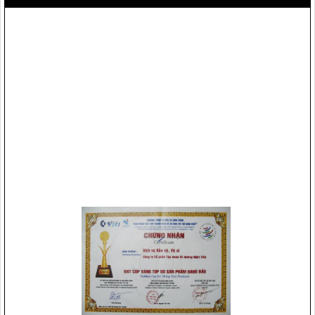
Vệ sỹ Võ Đường Ngọc Hòa bảo vệ Đ/c phó thủ tướng
Phạm Gia Khiêm(2005)
Vệ sỹ Võ Đường Ngọc Hòa bảo vệ Đ/c phó chủ tịch nước
Nguyễn Thị Doan(2007)
Top 50 sản phẩm hàng đầu