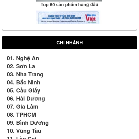
Vệ sỹ Võ đường Ngọc Hòa bảo vệ Đ/c Nguyễn Minh
Triết(2007)
CHI NHÁNH
01. Nghệ An
02. Sơn La
03. Nha Trang
Vệ sỹ Võ Đường Ngọc Hòa bảo vệ Đ/c nguyên phó chủ
04. Bắc Ninh
tịch nước Nguyễn Thị Bình(2008)
05. Cầu Giấy
06. Hải Dương
Nhãn hiệu Nổi tiếng Quốc gia
07. Gia Lâm
08. TPHCM
09. Bình Dương
10. Vũng Tàu
11. Lào Cai