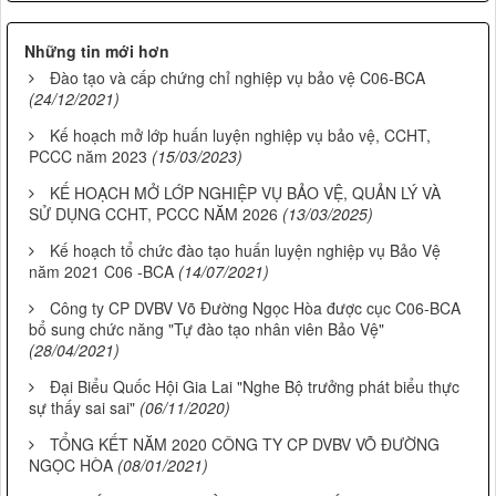
Những tin mới hơn
Đào tạo và cấp chứng chỉ nghiệp vụ bảo vệ C06-BCA
(24/12/2021)
Kế hoạch mở lớp huấn luyện nghiệp vụ bảo vệ, CCHT,
PCCC năm 2023
(15/03/2023)
KẾ HOẠCH MỞ LỚP NGHIỆP VỤ BẢO VỆ, QUẢN LÝ VÀ
SỬ DỤNG CCHT, PCCC NĂM 2026
(13/03/2025)
Kế hoạch tổ chức đào tạo huấn luyện nghiệp vụ Bảo Vệ
năm 2021 C06 -BCA
(14/07/2021)
Công ty CP DVBV Võ Đường Ngọc Hòa được cục C06-BCA
bổ sung chức năng "Tự đào tạo nhân viên Bảo Vệ"
(28/04/2021)
Đại Biểu Quốc Hội Gia Lai "Nghe Bộ trưởng phát biểu thực
sự thấy sai sai"
(06/11/2020)
TỔNG KẾT NĂM 2020 CÔNG TY CP DVBV VÕ ĐƯỜNG
NGỌC HÒA
(08/01/2021)