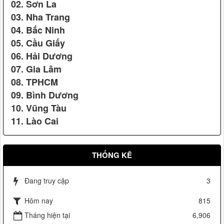
02. Sơn La
Dấu hiệu hàng Việt Nam chất lượng cao phù hợp tiêu
03. Nha Trang
chuẩn cho bộ quần áo Karatedo của Võ đường Ngọc Hòa
04. Bắc Ninh
05. Cầu Giấy
06. Hải Dương
Vệ sỹ Võ Đường Ngọc Hòa bảo vệ Đ/c phó chủ tịch nước
07. Gia Lâm
Nguyễn Thị Doan(2007)
08. TPHCM
09. Bình Dương
10. Vũng Tàu
Kỷ niệm chương do Ban tổ chức Lễ tổng kết khen thưởng
11. Lào Cai
Seagame 23 & Asean Para Games3 trao tặng.
THỐNG KÊ
Đang truy cập
3
Võ Đường Ngọc Hòa bảo vệ đ/c Hồ Đức Việt Ủy viên Bộ
Hôm nay
815
chính trị, trưởng ban tổ chức trung ương (2009)
Tháng hiện tại
6,906