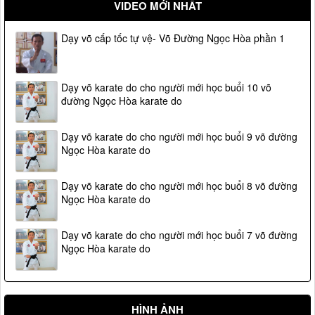
VIDEO MỚI NHẤT
Dạy võ cấp tốc tự vệ- Võ Đường Ngọc Hòa phần 1
Dạy võ karate do cho người mới học buổi 10 võ
đường Ngọc Hòa karate do
Dạy võ karate do cho người mới học buổi 9 võ đường
Ngọc Hòa karate do
Dạy võ karate do cho người mới học buổi 8 võ đường
Ngọc Hòa karate do
Vệ sỹ Võ Đường Ngọc Hòa bảo vệ Đ/c phó thủ tướng
Dạy võ karate do cho người mới học buổi 7 võ đường
Phạm Gia Khiêm(2005)
Ngọc Hòa karate do
HÌNH ẢNH