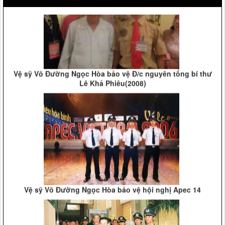
Vệ sỹ Võ Đường Ngọc Hòa bảo vệ Đ/c nguyên tổng bí thư
Lê Khả Phiêu(2008)
Vệ sỹ Võ Đường Ngọc Hòa bảo vệ hội nghị Apec 14