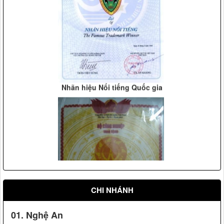
Vệ sỹ Võ Đường Ngọc Hòa bảo vệ Đ/c nguyên phó chủ
tịch nước Nguyễn Thị Bình(2008)
Nhãn hiệu Nổi tiếng Quốc gia
Vệ sỹ Võ Đường Ngọc Hòa bảo vệ Đ/c phó chủ tịch nước
Nguyễn Thị Doan(2007)
CHI NHÁNH
01. Nghệ An