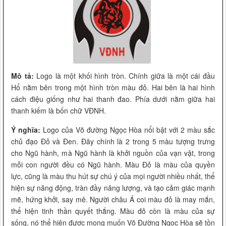
Mô tả:
Logo là một khối hình tròn. Chính giữa là một cái đầu
Hổ nằm bên trong một hình tròn màu đỏ. Hai bên là hai hình
cách điệu giống như hai thanh đao. Phía dưới nằm giữa hai
thanh kiếm là bốn chữ VĐNH.
Ý nghĩa:
Logo của Võ đường Ngọc Hòa nổi bật với 2 màu sắc
chủ đạo Đỏ và Đen. Đây chính là 2 trong 5 màu tượng trưng
cho Ngũ hành, mà Ngũ hành là khởi nguồn của vạn vật, trong
mỗi con người đều có Ngũ hành. Màu Đỏ là màu của quyền
lực, cũng là màu thu hút sự chú ý của mọi người nhiều nhất, thể
hiện sự năng động, tràn đầy năng lượng, và tạo cảm giác mạnh
mẽ, hứng khởi, say mê. Người châu Á coi màu đỏ là may mắn,
thể hiện tinh thần quyết thắng. Màu đỏ còn là màu của sự
sống, nó thể hiện được mong muốn Võ Đường Ngọc Hòa sẽ tồn