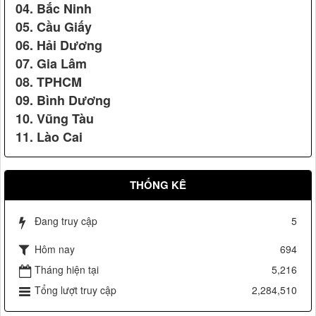
04. Bắc Ninh
Vệ sỹ Võ Đường Ngọc Hòa bảo vệ Đ/c phó chủ tịch nước
05. Cầu Giấy
Nguyễn Thị Doan(2007)
06. Hải Dương
07. Gia Lâm
08. TPHCM
09. Bình Dương
10. Vũng Tàu
11. Lào Cai
Vệ sỹ Võ đường Ngọc Hòa bảo vệ Đ/c Nguyễn Minh
Triết(2007)
Nhãn hiệu Nổi tiếng Quốc gia
THỐNG KÊ
Đang truy cập
5
Hôm nay
694
Tháng hiện tại
5,216
Tổng lượt truy cập
2,284,510