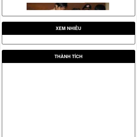
XEM NHIỀU
THÀNH TÍCH
Vệ sỹ Võ Đường Ngọc Hòa bảo vệ Đ/c nguyên phó chủ
tịch nước Nguyễn Thị Bình(2008)
Vệ sỹ Võ Đường Ngọc Hòa bảo vệ Đ/c phó thủ tướng