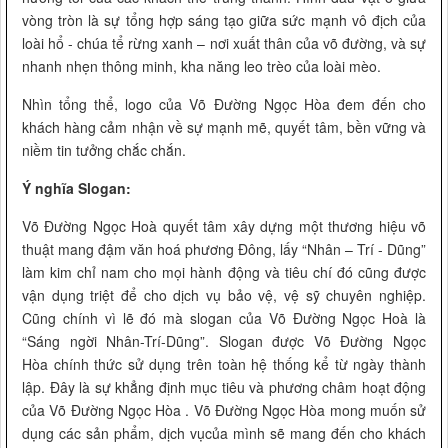
vòng tròn là sự tổng hợp sáng tạo giữa sức mạnh vô địch của
loài hổ - chúa tể rừng xanh – nơi xuất thân của võ đường, và sự
nhanh nhẹn thông minh, kha năng leo trèo của loài mèo.
Nhìn tổng thể, logo của Võ Đường Ngọc Hòa đem đến cho
khách hàng cảm nhận về sự mạnh mẽ, quyết tâm, bền vững và
niềm tin tưởng chắc chắn.
Ý nghĩa Slogan:
Võ Đường Ngọc Hoà quyết tâm xây dựng một thương hiệu võ
thuật mang đậm văn hoá phương Đông, lấy “Nhân – Trí - Dũng”
làm kim chỉ nam cho mọi hành động và tiêu chí đó cũng được
vận dụng triệt để cho dịch vụ bảo vệ, vệ sỹ chuyên nghiệp.
Cũng chính vì lẽ đó mà slogan của Võ Đường Ngọc Hoà là
“Sáng ngời Nhân-Trí-Dũng”. Slogan được Võ Đường Ngọc
Hòa chính thức sử dụng trên toàn hệ thống kể từ ngày thành
lập. Đây là sự khẳng định mục tiêu và phương châm hoạt động
của Võ Đường Ngọc Hòa . Võ Đường Ngọc Hòa mong muốn sử
dụng các sản phẩm, dịch vụcủa mình sẽ mang đến cho khách