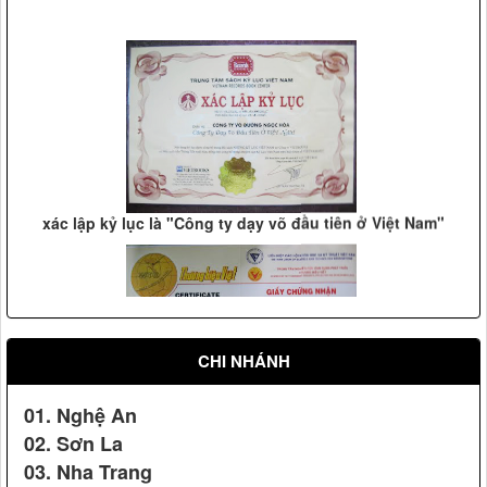
Phạm Gia Khiêm(2005)
xác lập kỷ lục là "Công ty dạy võ đầu tiên ở Việt Nam"
Vệ sỹ Võ Đường Ngọc Hòa bảo vệ Đ/c nguyên tổng bí thư
Lê Khả Phiêu(2008)
CHI NHÁNH
Cúp vàng chất lượng hội nhập
01. Nghệ An
02. Sơn La
03. Nha Trang