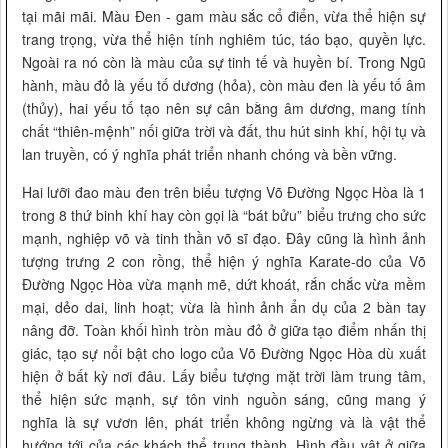
tại mãi mãi. Màu Đen - gam màu sắc cổ điển, vừa thể hiện sự
trang trọng, vừa thể hiện tính nghiêm túc, táo bạo, quyền lực.
Ngoài ra nó còn là màu của sự tinh tế và huyền bí. Trong Ngũ
hành, màu đỏ là yếu tố dương (hỏa), còn màu đen là yếu tố âm
(thủy), hai yếu tố tạo nên sự cân bằng âm dương, mang tính
chất “thiên-mệnh” nối giữa trời và đất, thu hút sinh khí, hội tụ và
lan truyền, có ý nghĩa phát triển nhanh chóng và bền vững.
Hai lưỡi đao màu đen trên biểu tượng Võ Đường Ngọc Hòa là 1
trong 8 thứ binh khí hay còn gọi là “bát bửu” biểu trưng cho sức
mạnh, nghiệp võ và tinh thần võ sĩ đạo. Đây cũng là hình ảnh
tượng trưng 2 con rồng, thể hiện ý nghĩa Karate-do của Võ
Đường Ngọc Hòa vừa mạnh mẽ, dứt khoát, rắn chắc vừa mềm
mại, dẻo dai, linh hoạt; vừa là hình ảnh ẩn dụ của 2 bàn tay
nâng đỡ. Toàn khối hình tròn màu đỏ ở giữa tạo điểm nhấn thị
giác, tạo sự nổi bật cho logo của Võ Đường Ngọc Hòa dù xuất
hiện ở bất kỳ nơi đâu. Lấy biểu tượng mặt trời làm trung tâm,
thể hiện sức mạnh, sự tôn vinh nguồn sáng, cũng mang ý
nghĩa là sự vươn lên, phát triển không ngừng và là vật thể
hướng tới của các khách thể trung thành. Hình đầu vật ở giữa