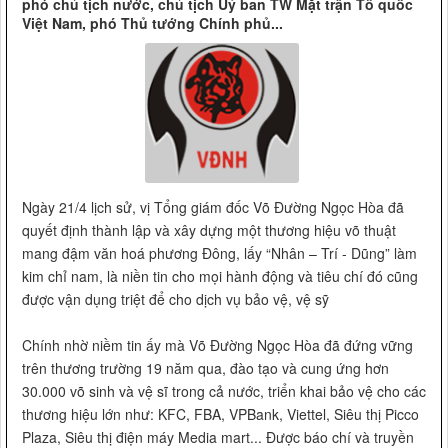
phó chủ tịch nước, chủ tịch Uỷ ban TW Mặt trận Tổ quốc
Việt Nam, phó Thủ tướng Chính phủ...
Ngày 21/4 lịch sử, vị Tổng giám đốc Võ Đường Ngọc Hòa đã
quyết định thành lập và xây dựng một thương hiệu võ thuật
mang đậm văn hoá phương Đông, lấy “Nhân – Trí - Dũng” làm
kim chỉ nam, là niền tin cho mọi hành động và tiêu chí đó cũng
được vận dụng triệt để cho dịch vụ bảo vệ, vệ sỹ
Chính nhờ niềm tin ấy mà Võ Đường Ngọc Hòa đã đứng vững
trên thương trường 19 năm qua, đào tạo và cung ứng hơn
30.000 võ sinh và vệ sĩ trong cả nước, triển khai bảo vệ cho các
thương hiệu lớn như: KFC, FBA, VPBank, Viettel, Siêu thị Picco
Plaza, Siêu thị điện máy Media mart... Được báo chí và truyền