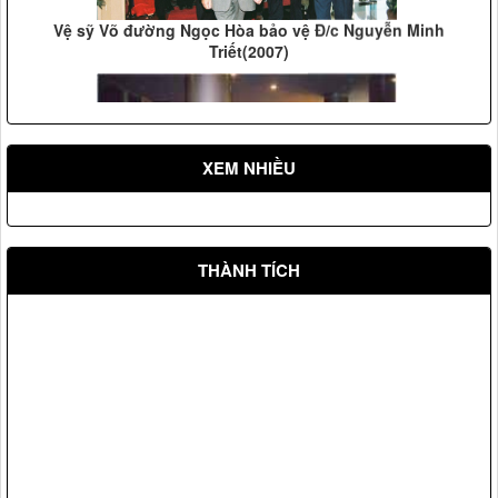
Vệ sỹ Võ đường Ngọc Hòa bảo vệ Đ/c Nguyễn Minh
Triết(2007)
XEM NHIỀU
Vệ sỹ Võ Đường Ngọc Hòa bảo vệ Đ/c phó thủ tướng
THÀNH TÍCH
Phạm Gia Khiêm(2005)