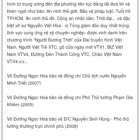
hình từ trung ương đến địa phương liên tục đăng tải đưa tin và
khen ngợi như báo: An ninh thế giới, Bảo vệ pháp luật, Tuổi trẻ
TP.HCM, An ninh thủ đô, Công an nhân dân, Thời đại... và đặc
biệt võ sư Nguyễn Viết Hòa - vị Tổng giám đốc duy nhất trong
lĩnh vực cung ứng vệ sỹ chuyên nghiệp- được vinh danh trên
chương trình “Người Đương Thời” của Đài truyền hình Việt
Nam, Người Việt Trẻ VTC, gõ cửa ngày mới VTV1, BIZ Việt
Nam VTV4, Đường Đến Thành Công VTC, Chào Việt Nam
VTV4.v.v...
Võ Đường Ngọc Hòa bảo vệ đồng chí Chủ tịch nước Nguyễn
Minh Triết (2007)
Võ Đường Ngọc Hoà bảo vệ đồng chí Phó Thủ tướng Phạm Gia
Khiêm (2005)
Võ Đường Ngọc Hòa bảo vệ Đ/C Nguyễn Sinh Hùng - Phó thủ
tướng thường trực chính phủ (2008)