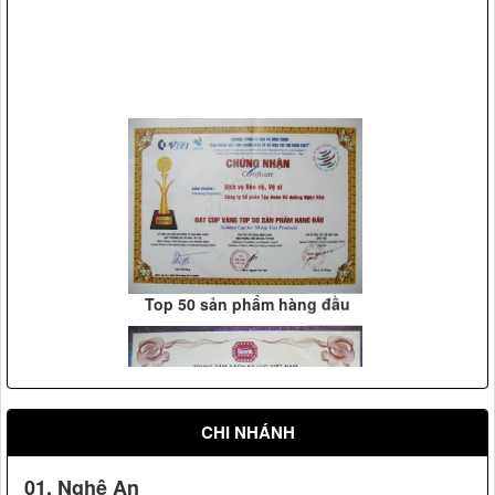
Vệ sỹ Võ Đường Ngọc Hòa bảo vệ Đ/c nguyên tổng bí thư
Lê Khả Phiêu(2008)
Top 50 sản phẩm hàng đầu
Vệ sỹ Võ Đường Ngọc Hòa bảo vệ Đ/c phó chủ tịch nước
Nguyễn Thị Doan(2007)
CHI NHÁNH
01. Nghệ An
xác lập kỷ lục là "Công ty dạy võ đầu tiên ở Việt Nam"