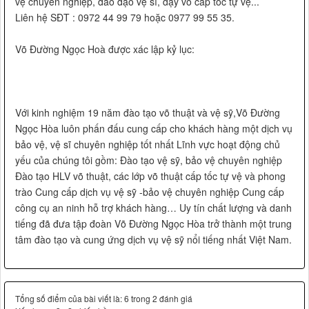
vệ chuyên nghiệp, đào đạo vệ sĩ, dạy võ cấp tốc tự vệ...
Liên hệ SĐT : 0972 44 99 79 hoặc 0977 99 55 35.
Võ Đường Ngọc Hoà được xác lập kỷ lục:
Với kinh nghiệm 19 năm đào tạo võ thuật và vệ sỹ,Võ Đường
Ngọc Hòa luôn phấn đấu cung cấp cho khách hàng một dịch vụ
bảo vệ, vệ sĩ chuyên nghiệp tốt nhất Lĩnh vực hoạt động chủ
yếu của chúng tôi gồm: Đào tạo vệ sỹ, bảo vệ chuyên nghiệp
Đào tạo HLV võ thuật, các lớp võ thuật cấp tốc tự vệ và phong
trào Cung cấp dịch vụ vệ sỹ -bảo vệ chuyên nghiệp Cung cấp
công cụ an ninh hỗ trợ khách hàng… Uy tín chất lượng và danh
tiếng đã đưa tập đoàn Võ Đường Ngọc Hòa trở thành một trung
tâm đào tạo và cung ứng dịch vụ vệ sỹ nổi tiếng nhất Việt Nam.
Tổng số điểm của bài viết là: 6 trong 2 đánh giá