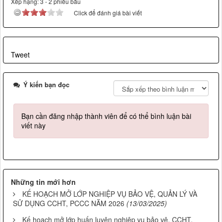
Xếp hạng:
3
-
2
phiếu bầu
Click để đánh giá bài viết
Tweet
Ý kiến bạn đọc
Bạn cần đăng nhập thành viên để có thể bình luận bài
viết này
Những tin mới hơn
KẾ HOẠCH MỞ LỚP NGHIỆP VỤ BẢO VỆ, QUẢN LÝ VÀ
SỬ DỤNG CCHT, PCCC NĂM 2026
(13/03/2025)
Kế hoạch mở lớp huấn luyện nghiệp vụ bảo vệ, CCHT,