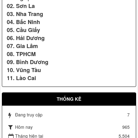
02. Sơn La
03. Nha Trang
Vệ sỹ Võ Đường Ngọc Hòa bảo vệ Đ/c phó chủ tịch nước
04. Bắc Ninh
Nguyễn Thị Doan(2007)
05. Cầu Giấy
06. Hải Dương
07. Gia Lâm
08. TPHCM
09. Bình Dương
10. Vũng Tàu
11. Lào Cai
Vệ sỹ Võ Đường Ngọc Hòa bảo vệ hội nghị Apec 14
THỐNG KÊ
Nhãn hiệu Nổi tiếng Quốc gia
Đang truy cập
7
Hôm nay
965
Tháng hiện tại
5,504