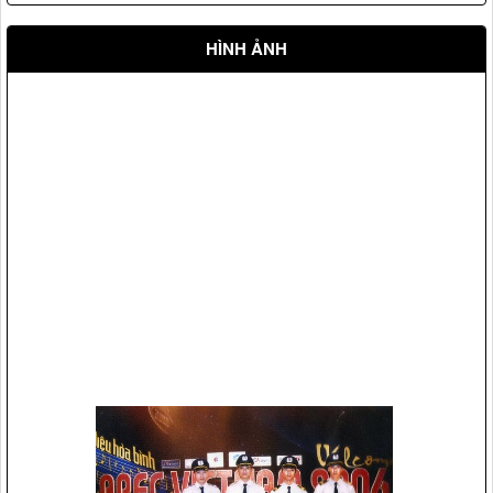
HÌNH ẢNH