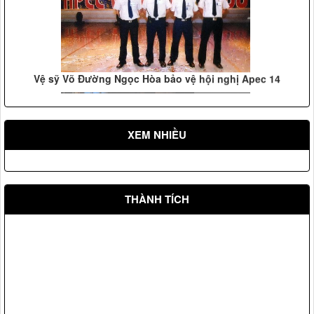
Vệ sỹ Võ Đường Ngọc Hòa bảo vệ hội nghị Apec 14
XEM NHIỀU
THÀNH TÍCH
Võ Đường Ngọc Hòa bảo vệ đ/c Hồ Đức Việt Ủy viên Bộ
chính trị, trưởng ban tổ chức trung ương (2009)