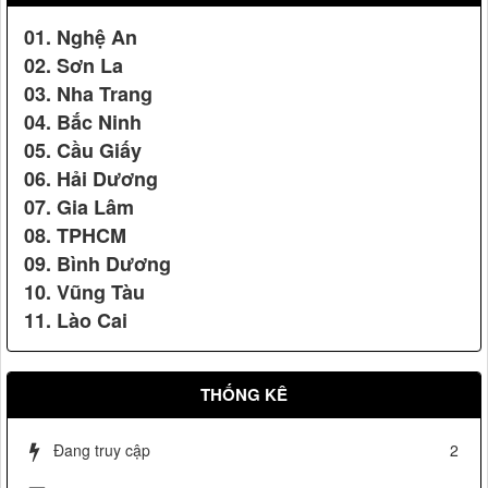
01. Nghệ An
02. Sơn La
03. Nha Trang
04. Bắc Ninh
05. Cầu Giấy
Vệ sỹ Võ Đường Ngọc Hòa bảo vệ Đ/c phó chủ tịch nước
Nguyễn Thị Doan(2007)
06. Hải Dương
Cúp vàng chất lượng hội nhập
07. Gia Lâm
08. TPHCM
09. Bình Dương
10. Vũng Tàu
11. Lào Cai
THỐNG KÊ
Vệ sỹ Võ Đường Ngọc Hòa bảo vệ Đ/c phó chủ tịch nước
Nguyễn Thị Doan(2007)
Đang truy cập
2