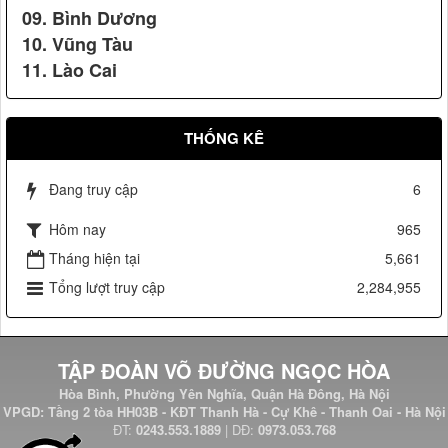
09. Bình Dương
10. Vũng Tàu
11. Lào Cai
THỐNG KÊ
Vệ sỹ Võ Đường Ngọc Hòa bảo vệ Đ/c Phạm Thế Duyệt chủ
Đang truy cập
6
tịch ủy ban TW mặt trận tổ quốc Việt Nam(2006)
Hôm nay
965
Tháng hiện tại
5,661
Tổng lượt truy cập
2,284,955
Giải thưởng Bạch Thái Bưởi và doanh nhân đất Việt thế kỷ
21
TẬP ĐOÀN VÕ ĐƯỜNG NGỌC HÒA
Hòa Bình, Phường Yên Nghĩa, Quận Hà Đông, Hà Nội
VPGD: Tầng 2 tòa HH03B - KĐT Thanh Hà - Cự Khê - Thanh Oai - Hà Nội
Vệ sỹ Võ Đường Ngọc Hòa bảo vệ Đ/c phó chủ tịch nước
ĐT:
0243.553.1889
| DĐ:
0973.053.768
Nguyễn Thị Doan(2007)