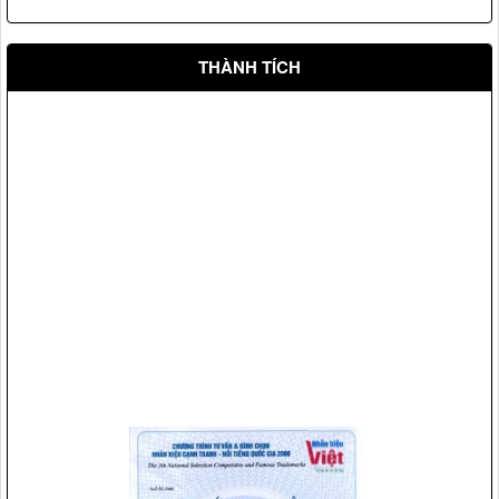
THÀNH TÍCH
Vệ sỹ Võ Đường Ngọc Hòa bảo vệ Đ/c phó chủ tịch nước
Nguyễn Thị Doan(2007)
Vệ sỹ Võ Đường Ngọc Hòa bảo vệ Đ/c nguyên phó chủ
tịch nước Nguyễn Thị Bình(2008)