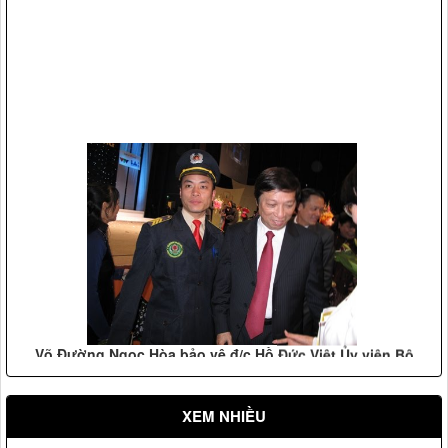
Võ Đường Ngọc Hòa bảo vệ đ/c Hồ Đức Việt Ủy viên Bộ
chính trị, trưởng ban tổ chức trung ương (2009)
XEM NHIỀU