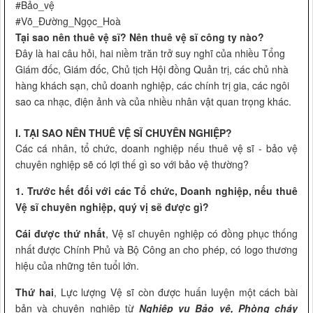
#Bảo_vệ
#Võ_Đường_Ngọc_Hoà
Tại sao nên thuê vệ sĩ? Nên thuê vệ sĩ công ty nào?
Đây là hai câu hỏi, hai niềm trăn trở suy nghĩ của nhiều Tổng
Giám đốc, Giám đốc, Chủ tịch Hội đồng Quản trị, các chủ nhà
hàng khách sạn, chủ doanh nghiệp, các chính trị gia, các ngôi
sao ca nhạc, điện ảnh và của nhiều nhân vật quan trọng khác.
I. TẠI SAO NÊN THUÊ VỆ SĨ CHUYÊN NGHIỆP?
Các cá nhân, tổ chức, doanh nghiệp nếu thuê vệ sĩ - bảo vệ
chuyên nghiệp sẽ có lợi thế gì so với bảo vệ thường?
1. Trước hết đối với các Tổ chức, Doanh nghiệp, nếu thuê
Vệ sĩ chuyên nghiệp, quý vị sẽ được gì?
Cái được thứ nhất
, Vệ sĩ chuyên nghiệp có đồng phục thống
nhất được Chính Phủ và Bộ Công an cho phép, có logo thương
hiệu của những tên tuổi lớn.
Thứ hai
, Lực lượng Vệ sĩ còn được huấn luyện một cách bài
bản và chuyên nghiệp từ
Nghiệp vụ Bảo vệ, Phòng cháy