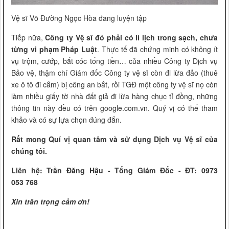
Vệ sĩ Võ Đường Ngọc Hòa đang luyện tập
Tiếp nữa,
Công ty Vệ sĩ đó phải có lí lịch trong sạch, chưa
từng vi phạm Pháp Luật
. Thực tế đã chứng minh có không ít
vụ trộm, cướp, bắt cóc tống tiền… của nhiều Công ty Dịch vụ
Bảo vệ, thậm chí Giám đốc Công ty vệ sĩ còn đi lừa đảo (thuê
xe ô tô đi cắm) bị công an bắt, rồi TGĐ một công ty vệ sĩ nọ còn
làm nhiều giấy tờ nhà đất giả đi lừa hàng chục tỉ đồng, những
thông tin này đều có trên google.com.vn. Quý vị có thể tham
khảo và có sự lựa chọn đúng đắn.
Rất mong Quí vị quan tâm và sử dụng Dịch vụ Vệ sĩ của
chúng tôi.
Liên hệ: Trần Đăng Hậu - Tổng Giám Đốc - ĐT: 0973
053 768
Xin trân trọng cảm ơn!