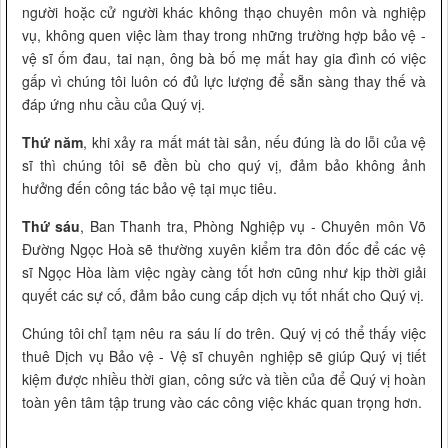
người hoặc cử người khác không thạo chuyên môn và nghiệp
vụ, không quen việc làm thay trong những trường hợp bảo vệ -
vệ sĩ ốm đau, tai nạn, ông bà bố mẹ mất hay gia đình có việc
gấp vì chúng tôi luôn có đủ lực lượng để sẵn sàng thay thế và
đáp ứng nhu cầu của Quý vị.
Thứ năm
, khi xảy ra mất mát tài sản, nếu đúng là do lỗi của vệ
sĩ thì chúng tôi sẽ đền bù cho quý vị, đảm bảo không ảnh
hưởng đến công tác bảo vệ tại mục tiêu.
Thứ sáu
, Ban Thanh tra, Phòng Nghiệp vụ - Chuyên môn Võ
Đường Ngọc Hoà sẽ thường xuyên kiểm tra đôn đốc để các vệ
sĩ Ngọc Hòa làm việc ngày càng tốt hơn cũng như kịp thời giải
quyết các sự cố, đảm bảo cung cấp dịch vụ tốt nhất cho Quý vị.
Chúng tôi chỉ tạm nêu ra sáu lí do trên. Quý vị có thể thấy việc
thuê Dịch vụ Bảo vệ - Vệ sĩ chuyên nghiệp sẽ giúp Quý vị tiết
kiệm được nhiều thời gian, công sức và tiền của để Quý vị hoàn
toàn yên tâm tập trung vào các công việc khác quan trọng hơn.