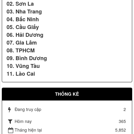
chuẩn cho bộ quần áo Karatedo của Võ đường Ngọc Hòa
02. Sơn La
03. Nha Trang
04. Bắc Ninh
05. Cầu Giấy
06. Hải Dương
07. Gia Lâm
08. TPHCM
Võ Đường Ngọc Hòa bảo vệ đ/c Hồ Đức Việt Ủy viên Bộ
09. Bình Dương
chính trị, trưởng ban tổ chức trung ương (2009)
10. Vũng Tàu
11. Lào Cai
THỐNG KÊ
Cúp sen vàng Việt Nam
Đang truy cập
2
Hôm nay
365
Vệ sỹ Võ Đường Ngọc Hòa bảo vệ Đ/c Phạm Thế Duyệt chủ
Tháng hiện tại
5,852
tịch ủy ban TW mặt trận tổ quốc Việt Nam(2006)