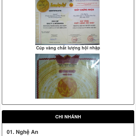
Cúp vàng chất lượng hội nhập
Vệ sỹ Võ Đường Ngọc Hòa bảo vệ Đ/c phó thủ tướng
Phạm Gia Khiêm(2005)
CHI NHÁNH
Vệ sỹ Võ đường Ngọc Hòa bảo vệ Đ/c Nguyễn Minh
Triết(2007)
01. Nghệ An
Dấu hiệu hàng Việt Nam chất lượng cao phù hợp tiêu