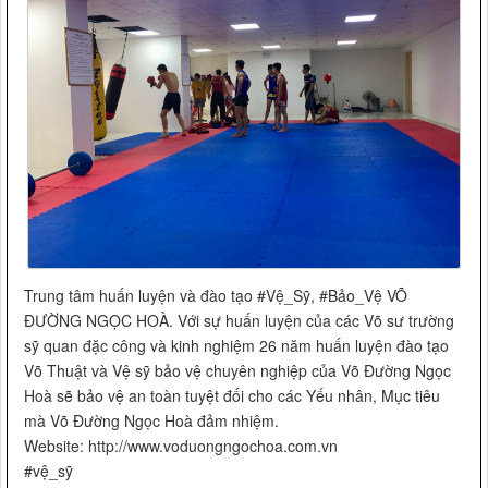
Trung tâm huấn luyện và đào tạo #Vệ_Sỹ, #Bảo_Vệ VÕ
ĐƯỜNG NGỌC HOÀ. Với sự huấn luyện của các Võ sư trường
sỹ quan đặc công và kinh nghiệm 26 năm huấn luyện đào tạo
Võ Thuật và Vệ sỹ bảo vệ chuyên nghiệp của Võ Đường Ngọc
Hoà sẽ bảo vệ an toàn tuyệt đối cho các Yếu nhân, Mục tiêu
mà Võ Đường Ngọc Hoà đảm nhiệm.
Website: http://www.voduongngochoa.com.vn
#vệ_sỹ