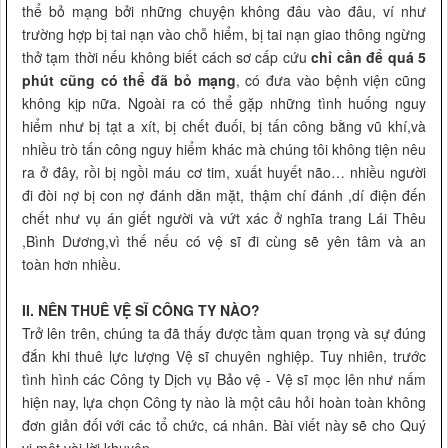
thể bỏ mạng bởi những chuyện không đâu vào đâu, ví như
trường hợp bị tai nạn vào chỗ hiểm, bị tai nạn giao thông ngừng
thở tạm thời nếu không biết cách sơ cấp cứu
chỉ cần để quá 5
phút cũng có thể đã bỏ mạng
, có đưa vào bệnh viện cũng
không kịp nữa. Ngoài ra có thể gặp những tình huống nguy
hiểm như bị tạt a xít, bị chết đuối, bị tấn công bằng vũ khí,và
nhiều trò tấn công nguy hiểm khác mà chúng tôi không tiện nêu
ra ở đây, rồi bị ngồi máu cơ tim, xuất huyết não… nhiều người
đi đòi nợ bị con nợ đánh dằn mặt, thậm chí đánh ,dí điện đến
chết như vụ án giết người và vứt xác ở nghĩa trang Lái Thêu
,Bình Dương,vì thế nếu có vệ sĩ đi cùng sẽ yên tâm và an
toàn hơn nhiều.
II. NÊN THUÊ VỆ SĨ CÔNG TY NÀO?
Trở lên trên, chúng ta đã thấy được tầm quan trọng và sự đúng
đắn khi thuê lực lượng Vệ sĩ chuyên nghiệp. Tuy nhiên, trước
tình hình các Công ty Dịch vụ Bảo vệ - Vệ sĩ mọc lên như nấm
hiện nay, lựa chọn Công ty nào là một câu hỏi hoàn toàn không
đơn giản đối với các tổ chức, cá nhân. Bài viết này sẽ cho Quý