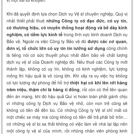
vị một vài lời khuyên.
Khi đã quyết định lựa chọn Dịch vụ Vệ sĩ chuyên nghiệp, Quý vị
nhất thiết phải thuê
những Công ty có đạo đức, có uy tín,
có thương hiệu, có truyền thống hoạt động và bề dày kinh
nghiệm, có tiềm lực kinh tế
trong lĩnh vực kinh doanh Dịch vụ
Bảo vệ. Ngoài ra việc Công ty Bảo vệ đó
được các cơ quan,
đơn vị, tổ chức lớn có uy tín tin tưởng sử dụng
cũng chính
là tiếng nói có sức thuyết phục nhất đảm bảo về chất lượng
dịch vụ vệ sĩ của Doanh nghiệp đó. Nếu thuê các Công ty mới
thành lập, không có uy tín, không có kinh nghiệm, lực lượng
mỏng thì hậu quả là vô cùng lớn. Khi xảy ra vụ việc họ không
có lực lượng dự phòng để hỗ trợ
thiệt hại có khi lên tới hàng
trăm triệu, thậm chí là hàng tỉ đồng
, rồi còn có thể liên quan
đến án mạng, khi đó hậu quả Quí vị hoàn toàn phải gánh chịu
vì những công ty Dịch vụ Bảo vệ nhỏ, còn non trẻ cũng sẽ
không có tiền để đền bù. Có những Công ty Vệ sĩ chỉ mất có
một chiếc xe máy mà cũng không có tiền để trả phải bỏ trốn…
có những vệ sĩ bị sa thải không có việc làm về nhà lại lập nên
một công ty vệ sĩ của mình, rồi nhũng nhân viên phòng kinh