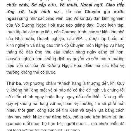
chữa cháy, Sơ cấp cứu, Võ thuật, Ngoại ngữ, Giao tiếp
ứng xử, Luật hình sự
... do các
Chuyên gia nước
ngoài
cũng như các Giáo viên, các Võ sư dày dạn kinh nghiệm
của Võ Đường Ngọc Hoà trực tiếp giảng dạy; Được kiến tập,
thực tập tại các mục tiêu, các Chương trình, các sự kiện lớn nhỏ
của Nhà nước, Doanh nghiệp, các VIP…, được tập huấn rút
kinh nghiệm và nâng cao trình độ Chuyên môn Nghiệp vụ hàng
tháng để đáp ứng nhu cầu khách hàng ngày càng tốt hơn,
chuyên nghiệp hơn, khẳng định uy quyền và sức mạnh thương
hiệu vốn có của Võ Đường Ngọc Hoà, điều mà các Bảo vệ
thường không thể có được.
Thứ ba
, với phương châm “Khách hàng là thượng đế”, khi Quý
vị không hài lòng một vệ sĩ nào đó có thể đề nghị và chúng tôi
sẽ chấn chỉnh ngay hoặc thay ngay nếu cần thiết. Nhưng nếu
quý vị không hài lòng với một bảo vệ thường thì sẽ phải mất
nhiều thời gian, công sức để tìm kiếm và tuyển lựa bằng cách
này hay cách khác như đăng báo, thông báo trên Internet, tìm
qua các mối quan hệ bạn bè, người quen… mà chưa chắc đã
hài lòng với người mà mình đã lựa chọn.