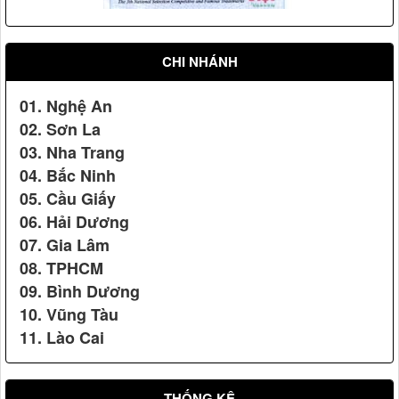
Vệ sỹ Võ Đường Ngọc Hòa bảo vệ Đ/c phó chủ tịch nước
Nguyễn Thị Doan(2007)
CHI NHÁNH
01. Nghệ An
02. Sơn La
03. Nha Trang
04. Bắc Ninh
05. Cầu Giấy
Vệ sỹ Võ Đường Ngọc Hòa bảo vệ hội nghị Apec 14
06. Hải Dương
Nhãn hiệu Nổi tiếng Quốc gia
07. Gia Lâm
08. TPHCM
09. Bình Dương
10. Vũng Tàu
11. Lào Cai
THỐNG KÊ