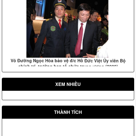
Võ Đường Ngọc Hòa bảo vệ đ/c Hồ Đức Việt Ủy viên Bộ
chính trị, trưởng ban tổ chức trung ương (2009)
XEM NHIỀU
THÀNH TÍCH
Vệ sỹ Võ Đường Ngọc Hòa bảo vệ Đ/c nguyên tổng bí thư