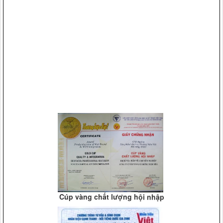
Lê Khả Phiêu(2008)
Vệ sỹ Võ Đường Ngọc Hòa bảo vệ Đ/c phó thủ tướng
Phạm Gia Khiêm(2005)
Cúp vàng chất lượng hội nhập