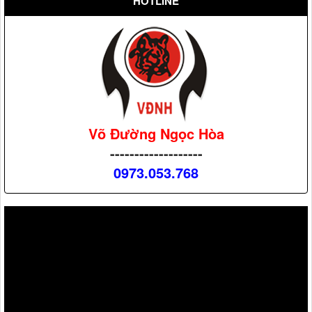
HOTLINE
Võ Đường Ngọc Hòa
-------------------
0973.053.768